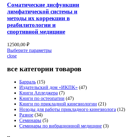
Соматические дисфункции
лимфатической системы и
методы их коррекции в
реабилитологии и
спортивной медицине
12500,00
₽
Выберите параметры
close
все категории товаров
15
Барраль
15
товаров
47
Издательский дом «ИКПК»
47
7
товаров
Книги Апледжера
7
товаров
47
Книги по остеопатии
47
товаров
21
Книги по прикладной кинезиологии
21
товар
12
Нозоды для работы прикладного кинезиолога
12
34
товар
Разное
34
товара
5
Семинары
5
товаров
3
Семинары по вибрационной медицине
3
товара