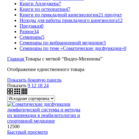
Книги Апледжера
7
Книги по остеопатии
47
Книги по прикладной кинезиологии
21 продукт
Нозоды для работы прикладного кинезиолога
12
Предзаказ
0
Разное
34
Семинары
5
Семинары по вибрационной медицине
3
Семинары по теме «Соматические дисфункции»
0
Главная
Товары с меткой “Видео-Мизонова”
Отображение единственного товара
Показать боковую панель
Показать
9
12
18
24
12500
Быстрый просмотр