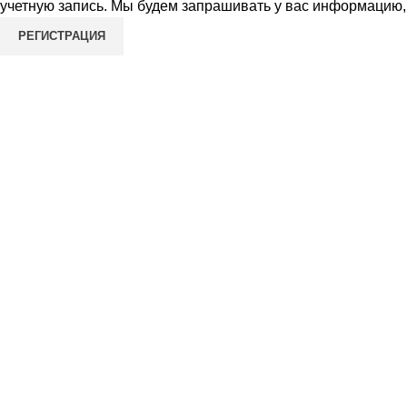
учетную запись. Мы будем запрашивать у вас информацию, н
РЕГИСТРАЦИЯ
Образовательные программы:
Издательский дом «Институт клинической
прикладной кинезиологии»
Вы можете ознакомиться с семинарами, которые проходят 
Перейдите на наш сайт
ИКПК
для ознакомления