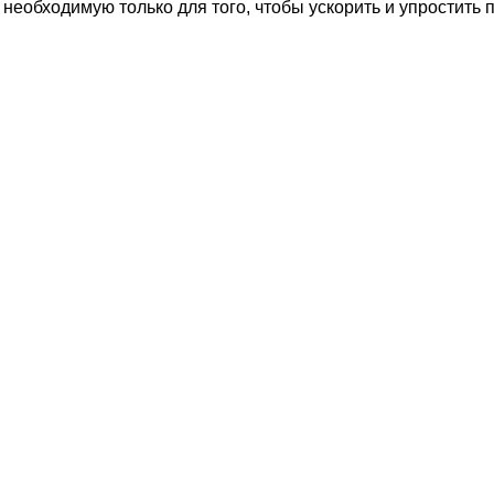
еобходимую только для того, чтобы ускорить и упростить п
в нашем Институте клинической прикладной кинезиологии