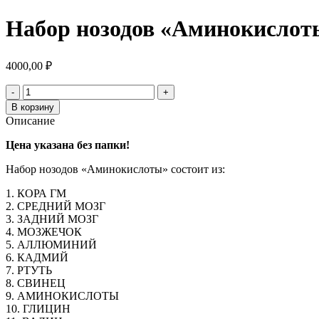
Набор нозодов «Аминокислоты
4000,00
₽
Количество
товара
В корзину
Набор
Описание
нозодов
"Аминокислоты".
Цена указана без папки!
Без
папки
Набор нозодов «Аминокислоты» состоит из:
1. КОРА ГМ
2. СРЕДНИЙ МОЗГ
3. ЗАДНИЙ МОЗГ
4. МОЗЖЕЧОК
5. АЛЛЮМИНИЙ
6. КАДМИЙ
7. РТУТЬ
8. СВИНЕЦ
9. АМИНОКИСЛОТЫ
10. ГЛИЦИН