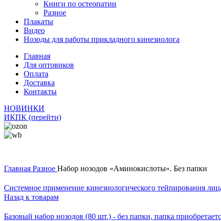
Книги по остеопатии
Разное
Плакаты
Видео
Нозоды для работы прикладного кинезиолога
Главная
Для оптовиков
Оплата
Доставка
Контакты
НОВИНКИ
ИКПК (перейти)
Главная
Разное
Набор нозодов «Аминокислоты». Без папки
Системное применение кинезиологического тейпирования лица
Назад к товарам
Базовый набор нозодов (80 шт.) - без папки, папка приобретает