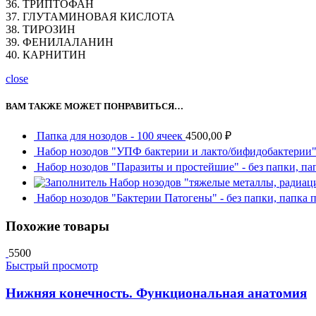
36. ТРИПТОФАН
37. ГЛУТАМИНОВАЯ КИСЛОТА
38. ТИРОЗИН
39. ФЕНИЛАЛАНИН
40. КАРНИТИН
close
ВАМ ТАКЖЕ МОЖЕТ ПОНРАВИТЬСЯ…
Папка для нозодов - 100 ячеек
4500,00
₽
Набор нозодов "УПФ бактерии и лакто/бифидобактерии" 
Набор нозодов "Паразиты и простейшие" - без папки, па
Набор нозодов "тяжелые металлы, радиаци
Набор нозодов "Бактерии Патогены" - без папки, папка 
Похожие товары
5500
Быстрый просмотр
Нижняя конечность. Функциональная анатомия