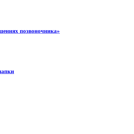
шениях позвоночника»
 папки