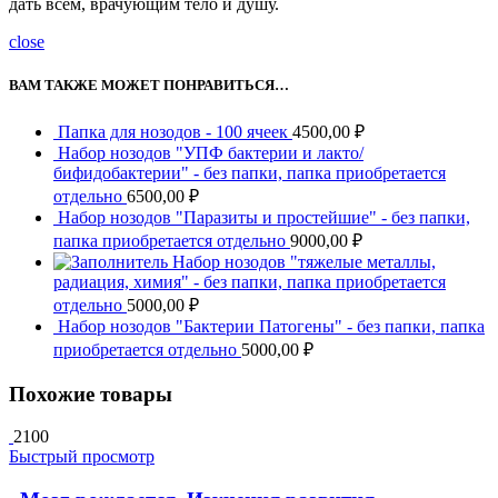
дать всем, врачующим тело и душу.
close
ВАМ ТАКЖЕ МОЖЕТ ПОНРАВИТЬСЯ…
Папка для нозодов - 100 ячеек
4500,00
₽
Набор нозодов "УПФ бактерии и лакто/
бифидобактерии" - без папки, папка приобретается
отдельно
6500,00
₽
Набор нозодов "Паразиты и простейшие" - без папки,
папка приобретается отдельно
9000,00
₽
Набор нозодов "тяжелые металлы,
радиация, химия" - без папки, папка приобретается
отдельно
5000,00
₽
Набор нозодов "Бактерии Патогены" - без папки, папка
приобретается отдельно
5000,00
₽
Похожие товары
2100
Быстрый просмотр