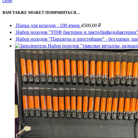
close
ВАМ ТАКЖЕ МОЖЕТ ПОНРАВИТЬСЯ…
Папка для нозодов - 100 ячеек
4500,00
₽
Набор нозодов "УПФ бактерии и лакто/бифидобактерии" 
Набор нозодов "Паразиты и простейшие" - без папки, па
Набор нозодов "тяжелые металлы, радиаци