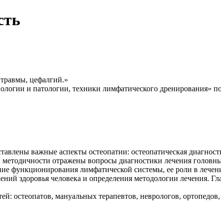
сть
 травмы, цефалгий.»
ологии и патологии, техники лимфатического дренирования» по
дставлены важные аспекты остеопатии: остеопатическая диагност
 методичности отражены вопросы диагностики лечения головны
ие функционирования лимфатической системы, ее роли в лечен
ний здоровья человека и определения методологии лечения. Г
ей: остеопатов, мануальных терапевтов, неврологов, ортопедов,