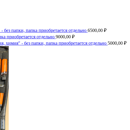
- без папки, папка приобретается отдельно
6500,00
₽
пка приобретается отдельно
9000,00
₽
я, химия" - без папки, папка приобретается отдельно
5000,00
₽