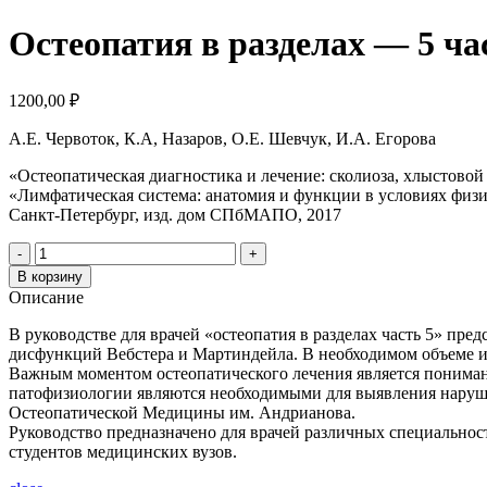
Остеопатия в разделах — 5 ча
1200,00
₽
А.Е. Червоток, К.А, Назаров, О.Е. Шевчук, И.А. Егорова
«Остеопатическая диагностика и лечение: сколиоза, хлыстовой
«Лимфатическая система: анатомия и функции в условиях физи
Санкт-Петербург, изд. дом СПбМАПО, 2017
Количество
товара
В корзину
Остеопатия
Описание
в
разделах
В руководстве для врачей «остеопатия в разделах часть 5» пре
-
дисфункций Вебстера и Мартиндейла. В необходимом объеме и
5
Важным моментом остеопатического лечения является пониман
часть
патофизиологии являются необходимыми для выявления наруше
Остеопатической Медицины им. Андрианова.
Руководство предназначено для врачей различных специальност
студентов медицинских вузов.