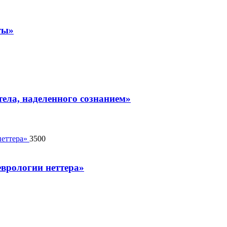
ты»
тела, наделенного сознанием»
3500
еврологии неттера»